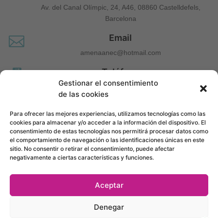
Av. del Canal Olímpic, 24, A46, 08860 Castelldefels,
Barcelona
Email

amenaanec@hotmail.com
Teléfono

Gestionar el consentimiento
660 677 963
de las cookies
Para ofrecer las mejores experiencias, utilizamos tecnologías como las
cookies para almacenar y/o acceder a la información del dispositivo. El
consentimiento de estas tecnologías nos permitirá procesar datos como
el comportamiento de navegación o las identificaciones únicas en este
sitio. No consentir o retirar el consentimiento, puede afectar
negativamente a ciertas características y funciones.
Aceptar
Política de Privacidad
•
Política de Accesibilidad
•
Condiciones de
Denegar
Compra
•
Mapa del Sitio
•
Política de Cookies