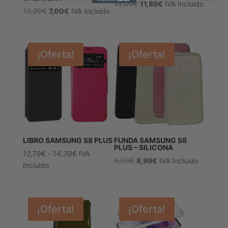
El
El
13,99
€
11,89
€
IVA Incluido
El
El
13,99
€
7,00
€
IVA Incluido
precio
precio
precio
precio
original
actual
original
actual
era:
es:
era:
es:
13,99€.
11,89€.
¡Oferta!
¡Oferta!
13,99€.
7,00€.
LIBRO SAMSUNG S8 PLUS
FUNDA SAMSUNG S8
PLUS – SILICONA
Rango
12,79
€
-
14,39
€
IVA
El
El
9,99
€
8,99
€
IVA Incluido
de
Incluido
precio
precio
precios:
original
actual
desde
era:
es:
12,79€
9,99€.
8,99€.
¡Oferta!
¡Oferta!
hasta
14,39€