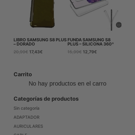
LIBRO SAMSUNG S8 PLUS
FUNDA SAMSUNG S8
– DORADO
PLUS – SILICONA 360º
El
El
El
El
20,99
€
17,43
€
15,99
€
12,79
€
precio
precio
precio
precio
original
actual
original
actual
era:
es:
era:
es:
Carrito
20,99€.
17,43€.
15,99€.
12,79€.
No hay productos en el carro
Categorías de productos
Sin categoría
ADAPTADOR
AURICULARES