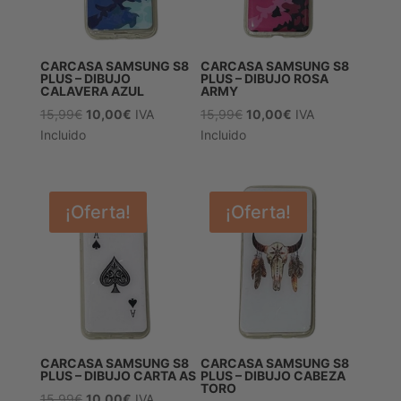
CARCASA SAMSUNG S8
CARCASA SAMSUNG S8
PLUS – DIBUJO
PLUS – DIBUJO ROSA
CALAVERA AZUL
ARMY
El
El
El
El
15,99
€
10,00
€
IVA
15,99
€
10,00
€
IVA
precio
precio
precio
precio
Incluido
Incluido
original
actual
original
actual
era:
es:
era:
es:
15,99€.
10,00€.
15,99€.
10,00€.
¡Oferta!
¡Oferta!
CARCASA SAMSUNG S8
CARCASA SAMSUNG S8
PLUS – DIBUJO CARTA AS
PLUS – DIBUJO CABEZA
TORO
El
El
15,99
€
10,00
€
IVA