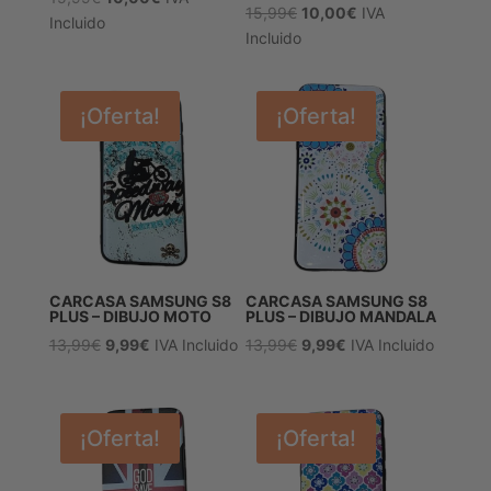
El
El
15,99
€
10,00
€
IVA
precio
precio
Incluido
precio
precio
Incluido
original
actual
original
actual
era:
es:
era:
es:
15,99€.
10,00€.
15,99€.
10,00€.
¡Oferta!
¡Oferta!
CARCASA SAMSUNG S8
CARCASA SAMSUNG S8
PLUS – DIBUJO MOTO
PLUS – DIBUJO MANDALA
El
El
El
El
13,99
€
9,99
€
IVA Incluido
13,99
€
9,99
€
IVA Incluido
precio
precio
precio
precio
original
actual
original
actual
era:
es:
era:
es:
¡Oferta!
¡Oferta!
13,99€.
9,99€.
13,99€.
9,99€.