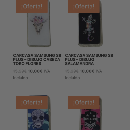
¡Oferta!
¡Oferta!
CARCASA SAMSUNG S8
CARCASA SAMSUNG S8
PLUS – DIBUJO CABEZA
PLUS – DIBUJO
TORO FLORES
SALAMANDRA
El
El
El
El
15,99
€
10,00
€
IVA
15,99
€
10,00
€
IVA
precio
precio
precio
precio
Incluido
Incluido
original
actual
original
actual
era:
es:
era:
es:
15,99€.
10,00€.
15,99€.
10,00€.
¡Oferta!
¡Oferta!