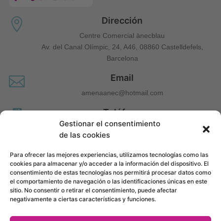
Dirección

Centre Comercial ànecblau
Av. del Canal Olímpic, 24, A46, 08860 Castelldefels,
Barcelona
Email

amenaanec@hotmail.com
Teléfono

Gestionar el consentimiento
660 677 963
de las cookies
Para ofrecer las mejores experiencias, utilizamos tecnologías como las
cookies para almacenar y/o acceder a la información del dispositivo. El
consentimiento de estas tecnologías nos permitirá procesar datos como
el comportamiento de navegación o las identificaciones únicas en este
sitio. No consentir o retirar el consentimiento, puede afectar
negativamente a ciertas características y funciones.