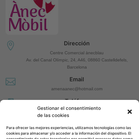
Dirección

Centre Comercial ànecblau
Av. del Canal Olímpic, 24, A46, 08860 Castelldefels,
Barcelona
Email

amenaanec@hotmail.com
Teléfono

Gestionar el consentimiento
660 677 963
de las cookies
Para ofrecer las mejores experiencias, utilizamos tecnologías como las
cookies para almacenar y/o acceder a la información del dispositivo. El
consentimiento de estas tecnologías nos permitirá procesar datos como