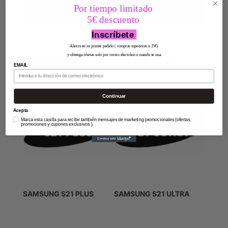
Por tiempo limitado
5€ descuento
Inscríbete
Ahorre en su primer pedido ( compras superiores a 25€)
y obtenga ofertas solo por correo electrónico cuando se una.
SAMSUNG S21
SAMSUNG S21 FE
EMAIL
Continuar
Acepta
Marca esta casilla para recibir también mensajes de marketing promocionales (ofertas,
promociones y cupones exclusivos ).
SAMSUNG S21 PLUS
SAMSUNG S21 ULTRA