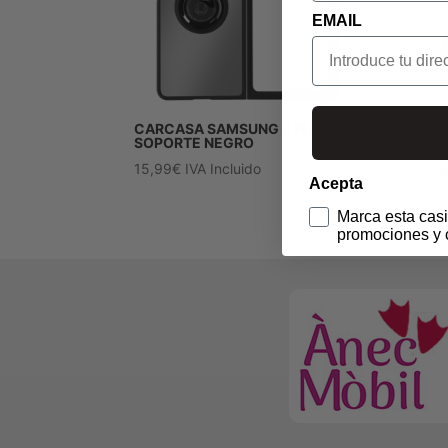
EMAIL
CARCASA SAMSUNG Z FLOD 4 –
CAR
SOPORTE NEGRO
COV
15,99
€
IVA Incluido
15,
Acepta
Marca esta casi
promociones y 