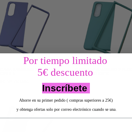
Por tiempo limitado
5€ descuento
CASA SAMSUNG Z FLOD 4 –
CARCASA SAMSUNG Z FLOD 
ER LILA
COVER CELESTE
99
€
IVA Incluido
Inscríbete
Ahorre en su primer pedido ( compras superiores a 25€)
y obtenga ofertas solo por correo electrónico cuando se una.