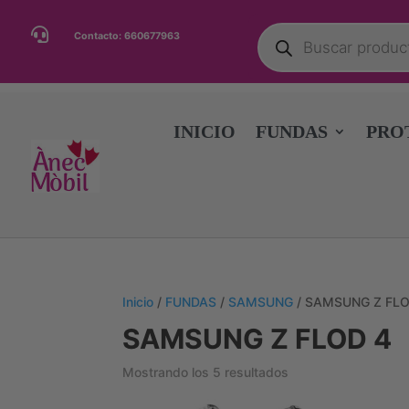
Búsqueda

Contacto:
660677963
de
productos
INICIO
FUNDAS
PRO
Inicio
/
FUNDAS
/
SAMSUNG
/ SAMSUNG Z FLO
SAMSUNG Z FLOD 4
Ordenado
Mostrando los 5 resultados
por