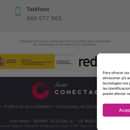
Teléfono

660 677 963
Para ofrecer las
almacenar y/o ac
tecnologías nos
las identificacio
puede afectar ne
•
Política de Accesibilidad
•
Condiciones de Compra
•
Mapa del Sit
Acep
Ánec Móbil – BERNAT TELECOM, SL – CIF B63928972
©
2024
ita en el Registro Mercantil de Barcelona: tomo 37797, folio 123, hoja B 312863, inscripc