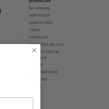
productos
Sin categoría
ADAPTADOR
AURICULARES
CABLE
CARGADOR
CARGADOR RELOJES
PROTECTORES DE
PANTALLA
4 –
FUNDAS
SMARTWATCHES
SOPORTES
VARIOS