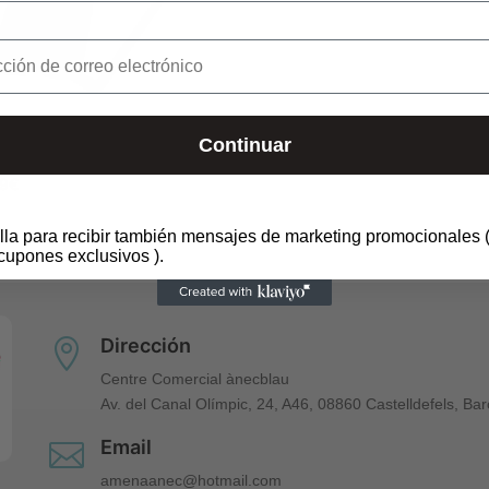
CASA SAMSUNG Z FLOD 4 –
Continuar
ER NEGRO
99
€
lla para recibir también mensajes de marketing promocionales (
cupones exclusivos ).
Dirección

Centre Comercial ànecblau
Av. del Canal Olímpic, 24, A46, 08860 Castelldefels, Ba
Email

amenaanec@hotmail.com