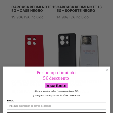
CARCASA REDMI NOTE 13
CARCASA REDMI NOTE 13
5G – CASE NEGRO
5G – SOPORTE NEGRO
19,90
€
IVA Incluido
14,99
€
IVA Incluido
Por tiempo limitado
5€ descuento
CARCASA REDMI NOTE 13
CARCASA REDMI NOTE 13
5G – CASE ROJA
5G – SILICONA
Inscríbete
19,90
€
IVA Incluido
10,50
€
IVA Incluido
Ahorre en su primer pedido ( compras superiores a 25€)
y obtenga ofertas solo por correo electrónico cuando se una.
EMAIL
Carrito