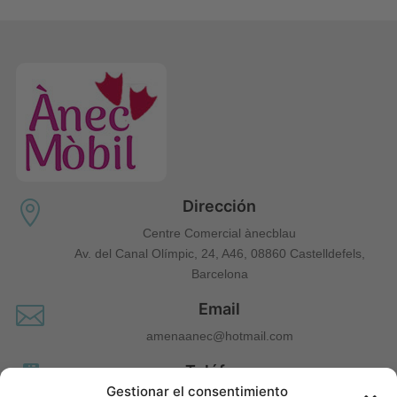
Dirección

Centre Comercial ànecblau
Av. del Canal Olímpic, 24, A46, 08860 Castelldefels,
Barcelona
Email

amenaanec@hotmail.com
Teléfono

Gestionar el consentimiento