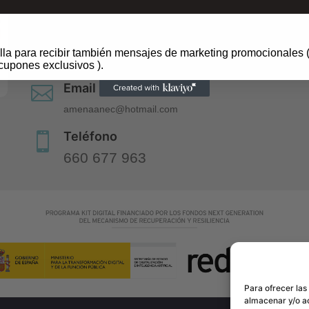
Dirección

Centre Comercial ànecblau
lla para recibir también mensajes de marketing promocionales (
Av. del Canal Olímpic, 24, A46, 08860 Castelldefels, Ba
cupones exclusivos ).
Email

amenaanec@hotmail.com
Teléfono

660 677 963
Para ofrecer las
almacenar y/o ac