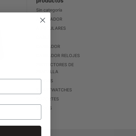
productos
Sin categoría
ADAPTADOR
AURICULARES
CABLE
CARGADOR
CARGADOR RELOJES
PROTECTORES DE
PANTALLA
FUNDAS
SMARTWATCHES
SOPORTES
VARIOS