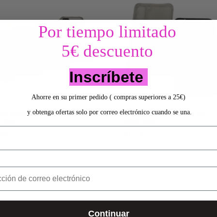
Por tiempo limitado
5€ descuento
Inscríbete
Ahorre en su primer pedido ( compras superiores a 25€)
y obtenga ofertas solo por correo electrónico cuando se una.
DA SAMSUNG A51 4G –
TPU SAMSUNG S21 PLUS –
ICONA
SILICONA
50
€
10,50
€
Continuar