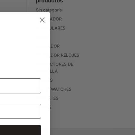
productos
Sin categoría
ADAPTADOR
AURICULARES
CABLE
CARGADOR
CARGADOR RELOJES
PROTECTORES DE
PANTALLA
FUNDAS
SMARTWATCHES
SOPORTES
VARIOS