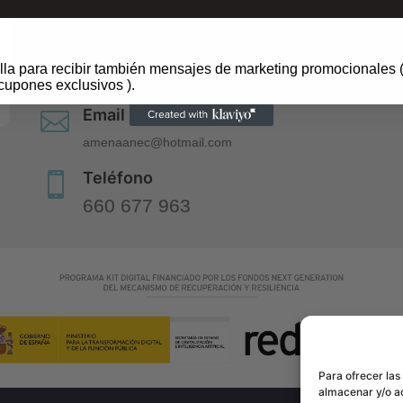
Dirección

Centre Comercial ànecblau
lla para recibir también mensajes de marketing promocionales (
Av. del Canal Olímpic, 24, A46, 08860 Castelldefels, Ba
cupones exclusivos ).
Email

amenaanec@hotmail.com
Teléfono

660 677 963
Para ofrecer las
almacenar y/o ac