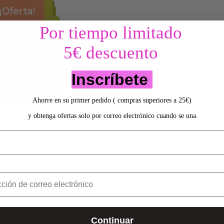
¡Oferta!
Por tiempo limitado
5€ descuento
Inscríbete
Ahorre en su primer pedido ( compras superiores a 25€)
y obtenga ofertas solo por correo electrónico cuando se una.
DA IPAD PRO 2 – COVER
RILLA OFERTA
El
El
00
€
9,99
€
precio
precio
original
actual
era:
es:
24,00€.
9,99€.
Continuar