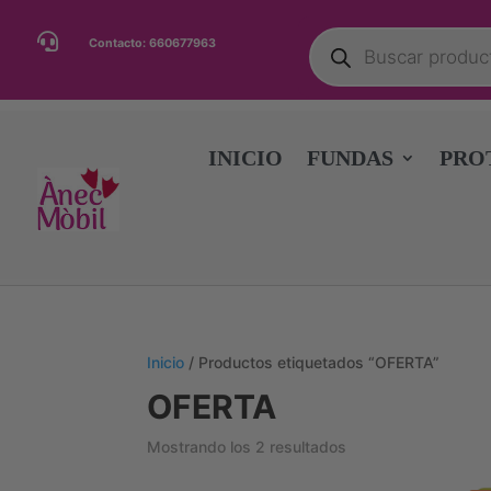
Búsqueda

Contacto:
660677963
de
productos
INICIO
FUNDAS
PRO
Inicio
/ Productos etiquetados “OFERTA”
OFERTA
Ordenado
Mostrando los 2 resultados
por