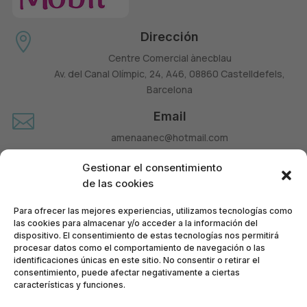
Dirección

Centre Comercial ànecblau
Av. del Canal Olímpic, 24, A46, 08860 Castelldefels,
Barcelona
Email

amenaanec@hotmail.com
Teléfono

Gestionar el consentimiento
660 677 963
de las cookies
Para ofrecer las mejores experiencias, utilizamos tecnologías como
las cookies para almacenar y/o acceder a la información del
dispositivo. El consentimiento de estas tecnologías nos permitirá
procesar datos como el comportamiento de navegación o las
identificaciones únicas en este sitio. No consentir o retirar el
consentimiento, puede afectar negativamente a ciertas
características y funciones.