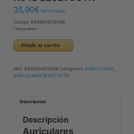
35,90
€
IVA Incluido
Código; 8436554012008
1 disponibles
IDUSD
Añadir al carrito
–
AURICULARES
H04B
SKU:
8436554012008
Categorías:
AURICULARES
,
BLUETOOTH
AURICULARES BLUETOOTH
cantidad
Descripción
Descripción
Auriculares