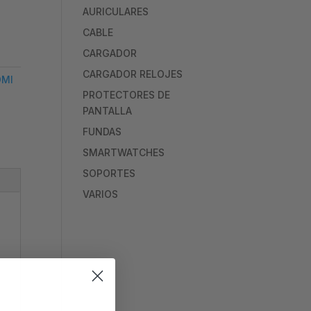
AURICULARES
CABLE
CARGADOR
CARGADOR RELOJES
DMI
PROTECTORES DE
PANTALLA
FUNDAS
SMARTWATCHES
SOPORTES
VARIOS