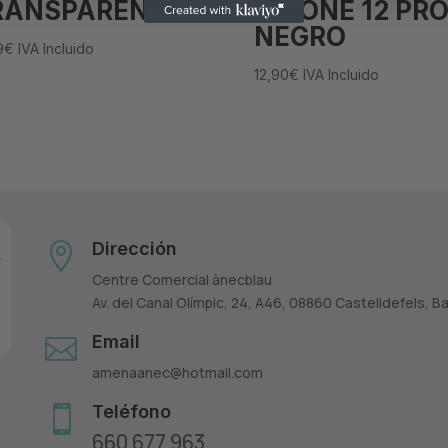
RANSPARENTE
IPHONE 12 PR
NEGRO
9
€
IVA Incluido
12,90
€
IVA Incluido
Dirección

Centre Comercial ànecblau
Av. del Canal Olímpic, 24, A46, 08860 Castelldefels, B
Email

amenaanec@hotmail.com
Teléfono

660 677 963