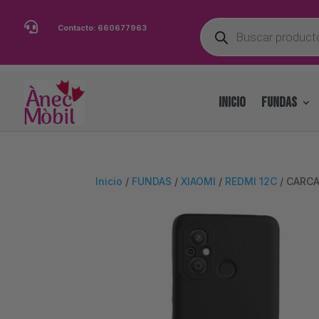
Búsqueda

Contacto:
660677963
de
productos
INICIO
FUNDAS
Inicio
/
FUNDAS
/
XIAOMI
/
REDMI 12C
/ CARCA