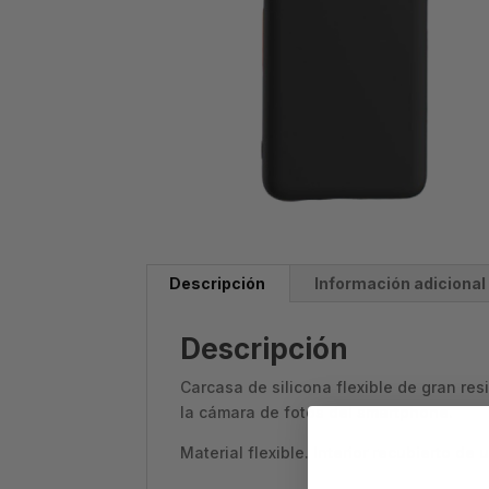
Descripción
Información adicional
Descripción
Carcasa de silicona flexible de gran res
la cámara de fotos del smartphone.
Material flexible. Interior recubierto de