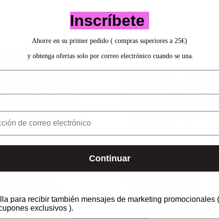
Inscríbete
Ahorre en su primer pedido ( compras superiores a 25€)
y obtenga ofertas solo por correo electrónico cuando se una.
Continuar
RISTAL
CRISTAL
EMPLADO –
TEMPLADO
HONE 12 / 12
CAMARA
lla para recibir también mensajes de marketing promocionales (
cupones exclusivos ).
O –
INDIVIDUAL –