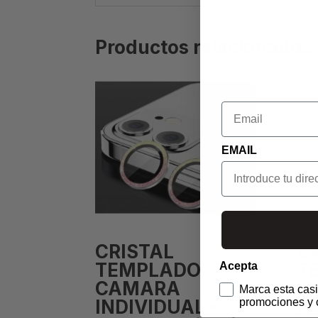
Productos relacionados
Email
EMAIL
CRISTAL
C
TEMPLADO
T
Acepta
CAMARA
IP
Marca esta casi
promociones y 
INDIVIDUAL –
PR