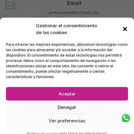
Email

amenaanec@hotmail.com
Teléfono

Gestionar el consentimiento
660 677 963
de las cookies
Para ofrecer las mejores experiencias, utilizamos tecnologías como
las cookies para almacenar y/o acceder a la información del
dispositivo. El consentimiento de estas tecnologías nos permitirá
procesar datos como el comportamiento de navegación o las
identificaciones únicas en este sitio. No consentir o retirar el
consentimiento, puede afectar negativamente a ciertas
características y funciones.
Aceptar
Política de Privacidad
•
Política de Accesibilidad
•
Denegar
Condiciones de Compra
•
Mapa del Sitio
•
Política de Cookies
Ver preferencias
Ánec Móbil – BERNAT TELECOM, SL – CIF B63928972
©
2024
Inscrita en el Registro Mercantil de Barcelona: tomo 37797, folio 123, hoja B 312863,