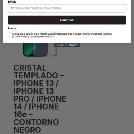
EMAIL
Continuar
Acepta
Marca esta casilla para recibir también mensajes de marketing promocionales (ofertas,
promociones y cupones exclusivos ).
CRISTAL
TEMPLADO –
IPHONE 13 /
IPHONE 13
PRO / IPHONE
14 / IPHONE
16e –
CONTORNO
NEGRO