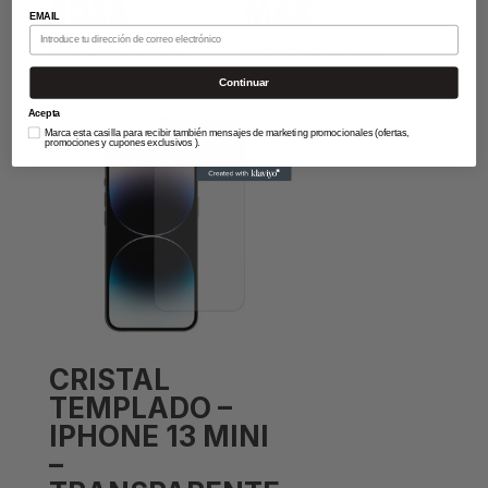
ROSA
MAX
EMAIL
12,90
€
IVA Incluido
10,90
€
IVA Incluido
Continuar
Acepta
Marca esta casilla para recibir también mensajes de marketing promocionales (ofertas,
promociones y cupones exclusivos ).
CRISTAL
TEMPLADO –
IPHONE 13 MINI
–