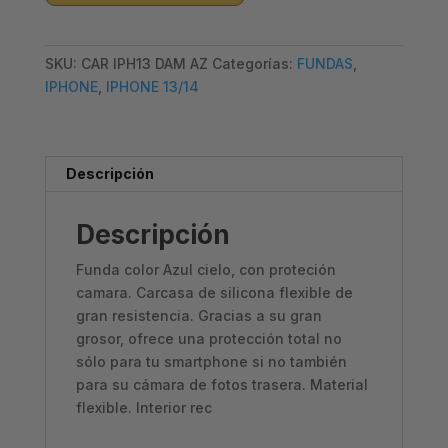
13/14
–
SKU:
CAR IPH13 DAM AZ
Categorías:
FUNDAS
,
CASE
IPHONE
,
IPHONE 13/14
AZUL
cantidad
Descripción
Descripción
Funda color Azul cielo, con proteción
camara. Carcasa de silicona flexible de
gran resistencia. Gracias a su gran
grosor, ofrece una protección total no
sólo para tu smartphone si no también
para su cámara de fotos trasera. Material
flexible. Interior rec