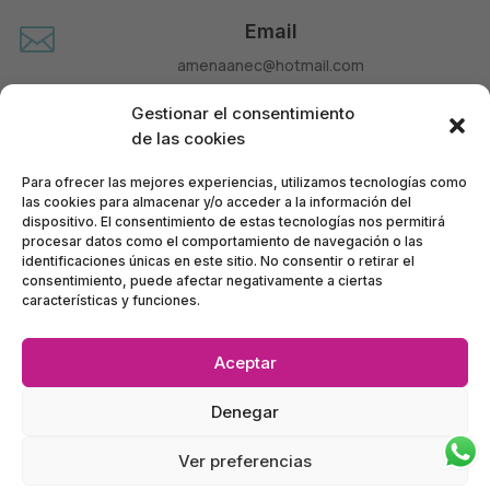
Email

amenaanec@hotmail.com
Teléfono

Gestionar el consentimiento
660 677 963
de las cookies
Para ofrecer las mejores experiencias, utilizamos tecnologías como
las cookies para almacenar y/o acceder a la información del
dispositivo. El consentimiento de estas tecnologías nos permitirá
procesar datos como el comportamiento de navegación o las
identificaciones únicas en este sitio. No consentir o retirar el
consentimiento, puede afectar negativamente a ciertas
características y funciones.
Aceptar
Política de Privacidad
•
Política de Accesibilidad
•
Denegar
Condiciones de Compra
•
Mapa del Sitio
•
Política de Cookies
Ver preferencias
Ánec Móbil – BERNAT TELECOM, SL – CIF B63928972
©
2024