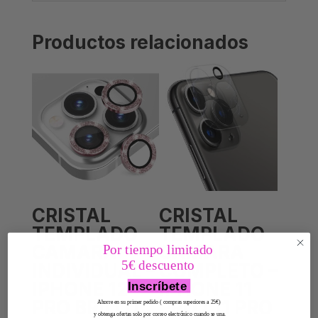
Productos relacionados
CRISTAL
CRISTAL
TEMPLADO
TEMPLADO
CAMARA
CAMARA
Por tiempo limitado
5€ descuento
INDIVIDUAL –
COMPLETO –
IPHONE 12
IPHONE 11
Inscríbete
PRO BRILLO
PRO / 11 PRO
Ahorre en su primer pedido ( compras superiores a 25€)
y obtenga ofertas solo por correo electrónico cuando se una.