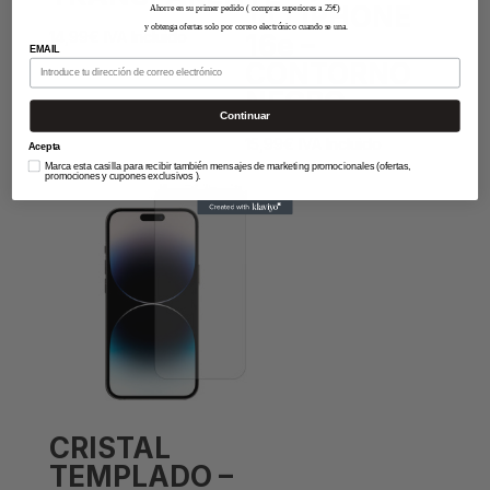
14 / IPHONE
Ahorre en su primer pedido ( compras superiores a 25€)
y obtenga ofertas solo por correo electrónico cuando se una.
14,99
€
IVA Incluido
16e –
EMAIL
CONTORNO
NEGRO
Continuar
15,99
€
IVA Incluido
Acepta
Marca esta casilla para recibir también mensajes de marketing promocionales (ofertas,
promociones y cupones exclusivos ).
CRISTAL
TEMPLADO –