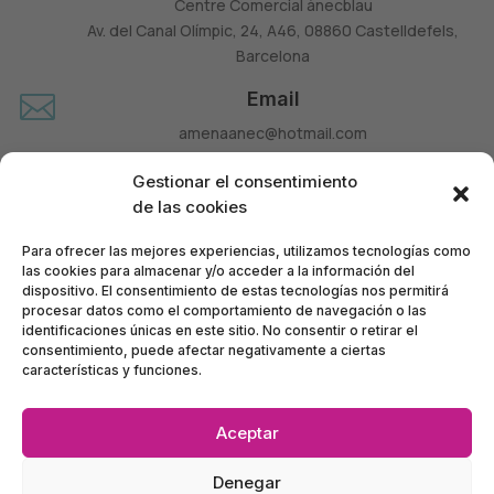
Centre Comercial ànecblau
Av. del Canal Olímpic, 24, A46, 08860 Castelldefels,
Barcelona
Email

amenaanec@hotmail.com
Teléfono

Gestionar el consentimiento
660 677 963
de las cookies
Para ofrecer las mejores experiencias, utilizamos tecnologías como
las cookies para almacenar y/o acceder a la información del
dispositivo. El consentimiento de estas tecnologías nos permitirá
procesar datos como el comportamiento de navegación o las
identificaciones únicas en este sitio. No consentir o retirar el
consentimiento, puede afectar negativamente a ciertas
características y funciones.
Aceptar
Política de Privacidad
•
Política de Accesibilidad
•
Denegar