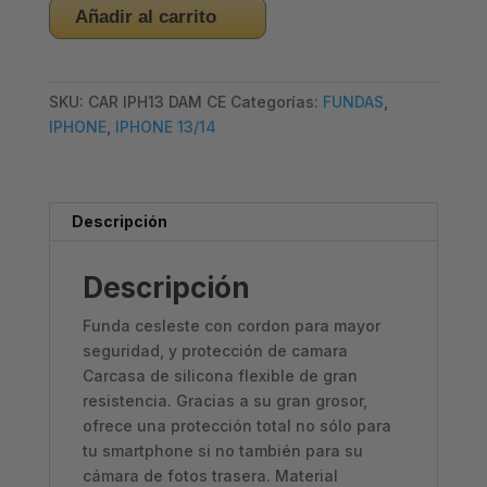
CARCASA
Añadir al carrito
IPHONE
13/14
-
SKU:
CAR IPH13 DAM CE
Categorías:
FUNDAS
,
CASE
IPHONE
,
IPHONE 13/14
COLGANTE
CELESTE
cantidad
Descripción
Descripción
Funda cesleste con cordon para mayor
seguridad, y protección de camara
Carcasa de silicona flexible de gran
resistencia. Gracias a su gran grosor,
ofrece una protección total no sólo para
tu smartphone si no también para su
cámara de fotos trasera. Material