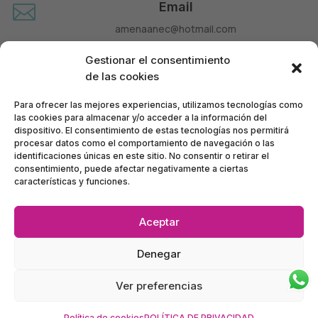
Email

amenaanec@hotmail.com
Teléfono

Gestionar el consentimiento
660 677 963
de las cookies
Para ofrecer las mejores experiencias, utilizamos tecnologías como
las cookies para almacenar y/o acceder a la información del
dispositivo. El consentimiento de estas tecnologías nos permitirá
procesar datos como el comportamiento de navegación o las
identificaciones únicas en este sitio. No consentir o retirar el
consentimiento, puede afectar negativamente a ciertas
características y funciones.
Aceptar
Política de Privacidad
•
Política de Accesibilidad
•
Denegar
Condiciones de Compra
•
Mapa del Sitio
•
Política de Cookies
Ver preferencias
Ánec Móbil – BERNAT TELECOM, SL – CIF B63928972
©
2024
Inscrita en el Registro Mercantil de Barcelona: tomo 37797, folio 123, hoja B 312863,
inscripción 1ª
Política de cookies
POLÍTICA DE PRIVACIDAD