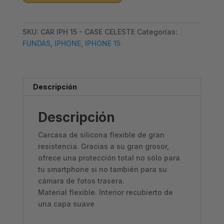
15
–
SKU:
CAR IPH 15 - CASE CELESTE
Categorías:
CASE
FUNDAS
,
IPHONE
,
IPHONE 15
VERDE
cantidad
Descripción
Descripción
Carcasa de silicona flexible de gran
resistencia. Gracias a su gran grosor,
ofrece una protección total no sólo para
tu smartphone si no también para su
cámara de fotos trasera.
Material flexible. Interior recubierto de
una capa suave