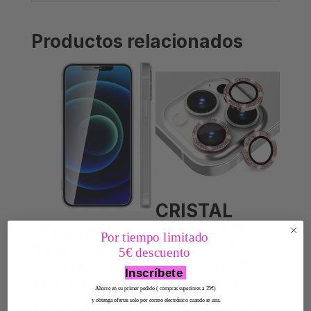
Productos relacionados
CRISTAL
TEMPLADO
CRISTAL
Por tiempo limitado
CAMARA
TEMPLADO –
5€ descuento
INDIVIDUAL –
IPHONE XS
Inscríbete
IPHONE 12
MAX / IPHONE
Ahorre en su primer pedido ( compras superiores a 25€)
PRO BRILLO
11 PRO MAX –
y obtenga ofertas solo por correo electrónico cuando se una.