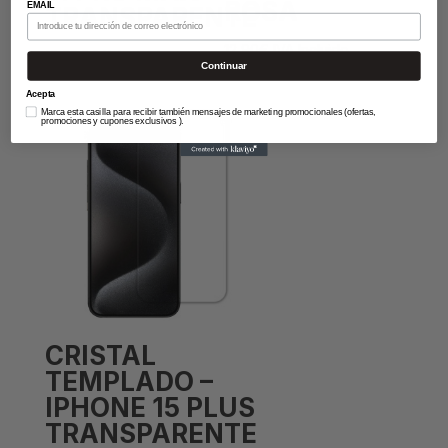
ROSA
EMAIL
TRANSPARENTE
12,90
€
IVA Incluido
12,59
€
IVA Incluido
Continuar
Acepta
Marca esta casilla para recibir también mensajes de marketing promocionales (ofertas,
promociones y cupones exclusivos ).
CRISTAL
TEMPLADO –
IPHONE 15 PLUS
TRANSPARENTE