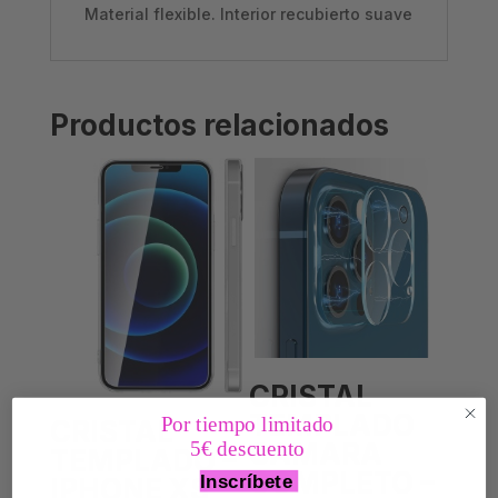
Material flexible. Interior recubierto suave
Productos relacionados
CRISTAL
TEMPLADO
Por tiempo limitado
CRISTAL
5€ descuento
CAMARA
TEMPLADO –
COMPLETO –
Inscríbete
IPHONE XS