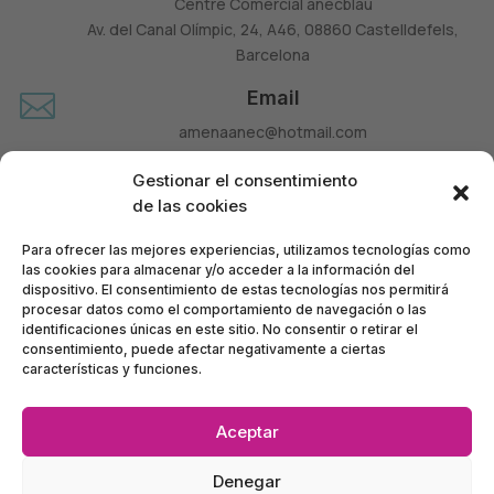
Centre Comercial ànecblau
Av. del Canal Olímpic, 24, A46, 08860 Castelldefels,
Barcelona
Email

amenaanec@hotmail.com
Teléfono

Gestionar el consentimiento
660 677 963
de las cookies
Para ofrecer las mejores experiencias, utilizamos tecnologías como
las cookies para almacenar y/o acceder a la información del
dispositivo. El consentimiento de estas tecnologías nos permitirá
procesar datos como el comportamiento de navegación o las
identificaciones únicas en este sitio. No consentir o retirar el
consentimiento, puede afectar negativamente a ciertas
características y funciones.
Aceptar
Política de Privacidad
•
Política de Accesibilidad
•
Denegar