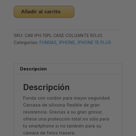
CARCASA
Añadir al carrito
IPHONE
15
PLUS
SKU:
CAR IPH 15PL CASE COLGANTE ROJO
-
Categorías:
FUNDAS
,
IPHONE
,
IPHONE 15 PLUS
CASE
COLGANTE
ROJO
cantidad
Descripción
Descripción
Funda con cordón para mayor seguridad.
Carcasa de silicona flexible de gran
resistencia. Gracias a su gran grosor,
ofrece una protección total no sólo para
tu smartphone si no también para su
cámara de fotos trasera.