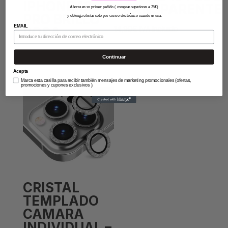
IPHONE 12
TRANSPARENTE
Ahorre en su primer pedido ( compras superiores a 25€)
PRO BRILLO
y obtenga ofertas solo por correo electrónico cuando se una.
EMAIL
14,99
€
IVA Incluido
ROSA
12,90
€
IVA Incluido
Continuar
Acepta
Marca esta casilla para recibir también mensajes de marketing promocionales (ofertas,
promociones y cupones exclusivos ).
CRISTAL
TEMPLADO
CAMARA
INDIVIDUAL –