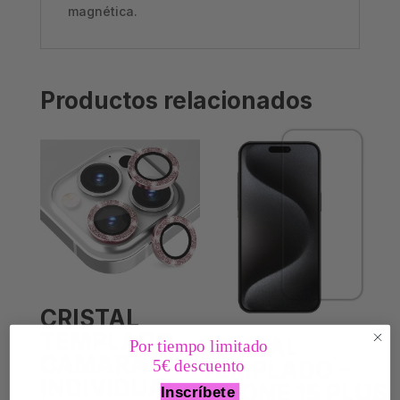
magnética.
Productos relacionados
CRISTAL
TEMPLADO
CRISTAL
Por tiempo limitado
CAMARA
5€ descuento
TEMPLADO –
INDIVIDUAL –
IPHONE 15 PLUS
Inscríbete