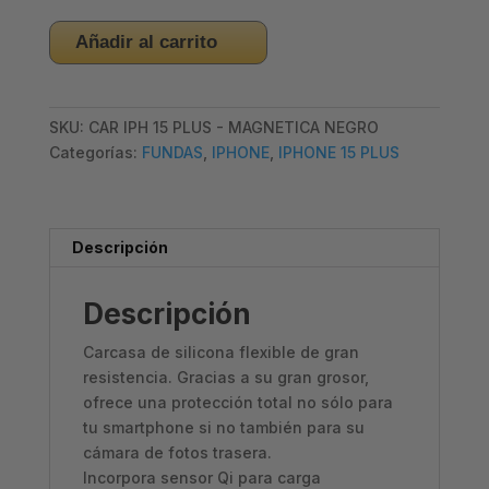
CARCASA
Añadir al carrito
IPHONE
15
PLUS
SKU:
CAR IPH 15 PLUS - MAGNETICA NEGRO
-
Categorías:
FUNDAS
,
IPHONE
,
IPHONE 15 PLUS
MAGNETICA
NEGRA
cantidad
Descripción
Descripción
Carcasa de silicona flexible de gran
resistencia. Gracias a su gran grosor,
ofrece una protección total no sólo para
tu smartphone si no también para su
cámara de fotos trasera.
Incorpora sensor Qi para carga