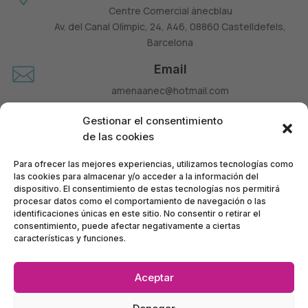
Centre Comercial ànecblau
Av. del Canal Olímpic, 24, A46, 08860 Castelldefels,
Barcelona
Email

amenaanec@hotmail.com
Teléfono

Gestionar el consentimiento
660 677 963
de las cookies
Para ofrecer las mejores experiencias, utilizamos tecnologías como
las cookies para almacenar y/o acceder a la información del
dispositivo. El consentimiento de estas tecnologías nos permitirá
procesar datos como el comportamiento de navegación o las
identificaciones únicas en este sitio. No consentir o retirar el
consentimiento, puede afectar negativamente a ciertas
características y funciones.
Aceptar
Política de Privacidad
•
Política de Accesibilidad
•