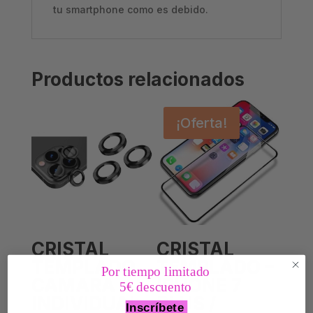
tu smartphone como es debido.
Productos relacionados
¡Oferta!
CRISTAL
CRISTAL
TEMPLADO
TEMPLADO –
Por tiempo limitado
CAMARA
IPHONE 7
5€ descuento
INDIVIDUAL –
PLUS /
Inscríbete