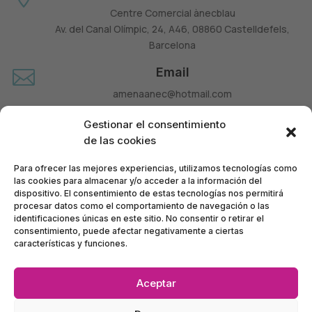
Centre Comercial ànecblau
Av. del Canal Olímpic, 24, A46, 08860 Castelldefels,
Barcelona
Email

amenaanec@hotmail.com
Teléfono

Gestionar el consentimiento
660 677 963
de las cookies
Para ofrecer las mejores experiencias, utilizamos tecnologías como
las cookies para almacenar y/o acceder a la información del
dispositivo. El consentimiento de estas tecnologías nos permitirá
procesar datos como el comportamiento de navegación o las
identificaciones únicas en este sitio. No consentir o retirar el
consentimiento, puede afectar negativamente a ciertas
características y funciones.
Aceptar
Política de Privacidad
•
Política de Accesibilidad
•