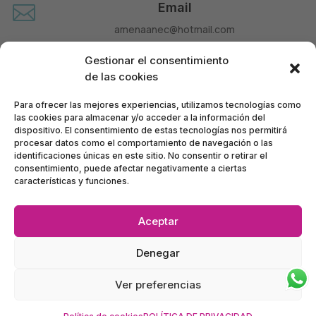
Email

amenaanec@hotmail.com
Teléfono

Gestionar el consentimiento
660 677 963
de las cookies
Para ofrecer las mejores experiencias, utilizamos tecnologías como
las cookies para almacenar y/o acceder a la información del
dispositivo. El consentimiento de estas tecnologías nos permitirá
procesar datos como el comportamiento de navegación o las
identificaciones únicas en este sitio. No consentir o retirar el
consentimiento, puede afectar negativamente a ciertas
características y funciones.
Aceptar
Política de Privacidad
•
Política de Accesibilidad
•
Denegar
Condiciones de Compra
•
Mapa del Sitio
•
Política de Cookies
Ver preferencias
Ánec Móbil – BERNAT TELECOM, SL – CIF B63928972
©
2024
Inscrita en el Registro Mercantil de Barcelona: tomo 37797, folio 123, hoja B 312863,
inscripción 1ª