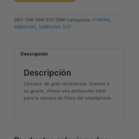
S20
TRASLUCIDA
SKU:
CAR SAM S20 DAM
Categorías:
FUNDAS
,
NEGRA
SAMSUNG
,
SAMSUNG S20
cantidad
Descripción
Descripción
Carcasa de gran resistencia. Gracias a
su grosor, ofrece una protección total
para la cámara de fotos del smartphone.