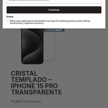
14,99
€
IVA Incluido
Continuar
Acepta
Marca esta casilla para recibir también mensajes de marketing promocionales (ofertas,
promociones y cupones exclusivos ).
CRISTAL
TEMPLADO –
IPHONE 15 PRO
TRANSPARENTE
14,99
€
IVA Incluido