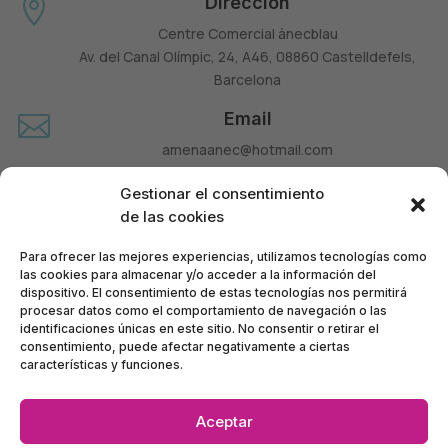
Dirección

Centre Comercial ànecblau
Av. del Canal Olímpic, 24, A46, 08860 Castelldefels,
Barcelona
Email

amenaanec@hotmail.com
Teléfono

Gestionar el consentimiento
660 677 963
de las cookies
Para ofrecer las mejores experiencias, utilizamos tecnologías como
las cookies para almacenar y/o acceder a la información del
dispositivo. El consentimiento de estas tecnologías nos permitirá
procesar datos como el comportamiento de navegación o las
identificaciones únicas en este sitio. No consentir o retirar el
consentimiento, puede afectar negativamente a ciertas
características y funciones.
Aceptar