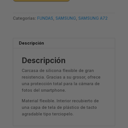
A72
-
Categorías:
FUNDAS
,
SAMSUNG
,
SAMSUNG A72
CASE
NEGRO
cantidad
Descripción
Descripción
Carcasa de silicona flexible de gran
resistencia. Gracias a su grosor, ofrece
una protección total para la cámara de
fotos del smartphone.
Material flexible. Interior recubierto de
una capa de tela de plástico de tacto
agradable tipo terciopelo.