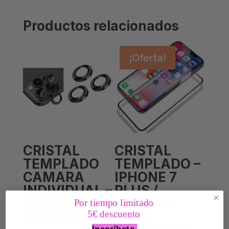
Productos relacionados
¡Oferta!
CRISTAL
CRISTAL
TEMPLADO
TEMPLADO –
CAMARA
IPHONE 7
INDIVIDUAL –
PLUS /
IPHONE 12
IPHONE 8
Por tiempo limitado
5€ descuento
PRO NEGRO
PLUS –
Inscríbete