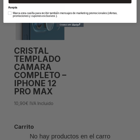
Acepta
Marca esta casilla para recibir también mensajes de marketing promocionales (ofertas,
promociones y cupones exclusivos ).
CRISTAL
TEMPLADO
CAMARA
COMPLETO –
IPHONE 12
PRO MAX
10,90
€
IVA Incluido
Carrito
No hay productos en el carro