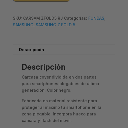
Z
FLOD
SKU:
CARSAM ZFOLD5 RJ
Categorías:
FUNDAS
,
5
SAMSUNG
,
SAMSUNG Z FOLD 5
–
COVER
ROJO
cantidad
Descripción
Descripción
Carcasa cover dividida en dos partes
para smartphones plegables de última
generación. Color negro.
Fabricada en material resistente para
proteger al máximo tu smartphone en la
zona plegable. Incorpora hueco para
cámara y flash del móvil.