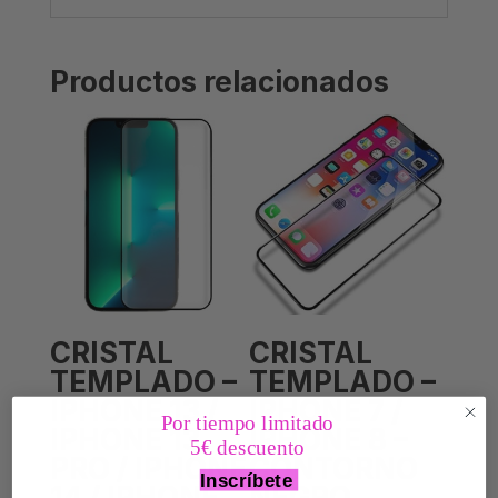
Productos relacionados
CRISTAL
CRISTAL
TEMPLADO –
TEMPLADO –
IPHONE 13 /
IPHONE 7 /
Por tiempo limitado
IPHONE 13
IPHONE 8 –
5€ descuento
PRO / IPHONE
CONTORNO
Inscríbete
14 / IPHONE
NEGRO