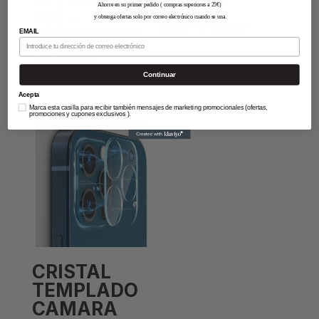
Ahorre en su primer pedido ( compras superiores a 25€)
16e –
y obtenga ofertas solo por correo electrónico cuando se una.
15,99
€
IVA Incluido
CONTORNO
EMAIL
NEGRO
Continuar
15,99
€
IVA Incluido
Acepta
Marca esta casilla para recibir también mensajes de marketing promocionales (ofertas,
promociones y cupones exclusivos ).
CRISTAL
TEMPLADO
CAMARA