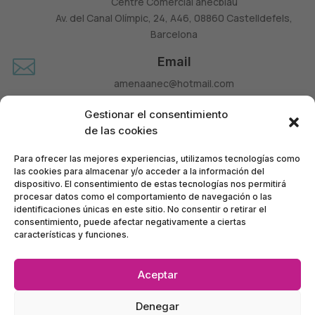
Centre Comercial ànecblau
Av. del Canal Olímpic, 24, A46, 08860 Castelldefels,
Barcelona
Email

amenaanec@hotmail.com
Teléfono

Gestionar el consentimiento
660 677 963
de las cookies
Para ofrecer las mejores experiencias, utilizamos tecnologías como
las cookies para almacenar y/o acceder a la información del
dispositivo. El consentimiento de estas tecnologías nos permitirá
procesar datos como el comportamiento de navegación o las
identificaciones únicas en este sitio. No consentir o retirar el
consentimiento, puede afectar negativamente a ciertas
características y funciones.
Aceptar
Política de Privacidad
•
Política de Accesibilidad
•
Denegar