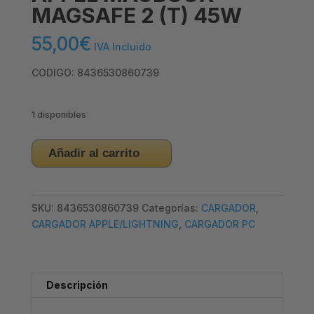
MAGSAFE 2 (T) 45W
55,00
€
IVA Incluido
CODIGO: 8436530860739
1 disponibles
CARGADOR
Añadir al carrito
UNIVERSAL
APPEL
MACBOOK
SKU:
8436530860739
Categorías:
CARGADOR
,
–
CARGADOR APPLE/LIGHTNING
,
CARGADOR PC
MAGSAFE
2
(T)
45W
Descripción
cantidad