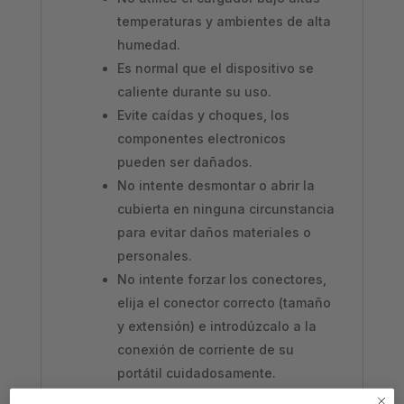
temperaturas y ambientes de alta
humedad.
Es normal que el dispositivo se
caliente durante su uso.
Evite caídas y choques, los
componentes electronicos
pueden ser dañados.
No intente desmontar o abrir la
cubierta en ninguna circunstancia
para evitar daños materiales o
personales.
No intente forzar los conectores,
elija el conector correcto (tamaño
y extensión) e introdúzcalo a la
conexión de corriente de su
portátil cuidadosamente.
Compruebe a través del manual