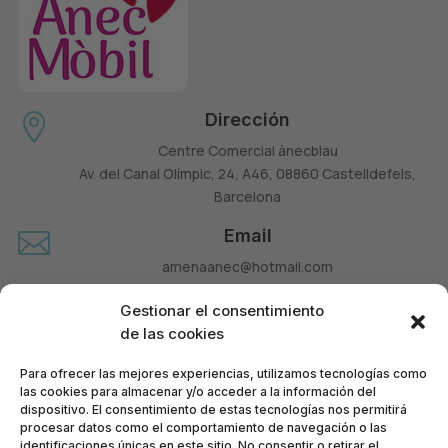
Dirección

Centre Comercial ànecblau
Av. del Canal Olímpic, 24, A46, 08860 Castelldefels,
Barcelona
Email

amenaanec@hotmail.com
Teléfono

Gestionar el consentimiento
660 677 963
de las cookies
Para ofrecer las mejores experiencias, utilizamos tecnologías como
las cookies para almacenar y/o acceder a la información del
dispositivo. El consentimiento de estas tecnologías nos permitirá
procesar datos como el comportamiento de navegación o las
identificaciones únicas en este sitio. No consentir o retirar el