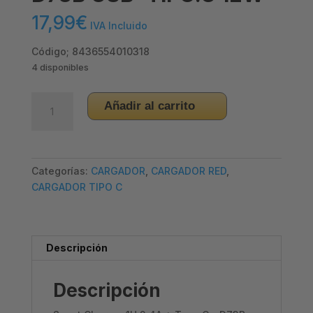
17,99
€
IVA Incluido
Código; 8436554010318
4 disponibles
CARGADOR
Añadir al carrito
RED
IDUSD
–
D73B
Categorías:
CARGADOR
,
CARGADOR RED
,
USB+TIPO.C
CARGADOR TIPO C
12W
cantidad
Descripción
Descripción