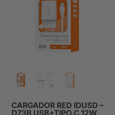
CARGADOR RED IDUSD –
D73B USB+TIPO.C 12W