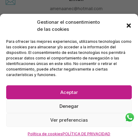

amenaanec@hotmail.com
Teléfono

Gestionar el consentimiento
660 677 963
de las cookies
Para ofrecer las mejores experiencias, utilizamos tecnologías como
las cookies para almacenar y/o acceder a la información del
dispositivo. El consentimiento de estas tecnologías nos permitirá
procesar datos como el comportamiento de navegación o las
identificaciones únicas en este sitio. No consentir o retirar el
consentimiento, puede afectar negativamente a ciertas
características y funciones.
Aceptar
Política de Privacidad
•
Política de Accesibilidad
•
Denegar
Condiciones de Compra
•
Mapa del Sitio
•
Política de Cookies
Ver preferencias
Ánec Móbil – BERNAT TELECOM, SL – CIF B63928972
©
2024
Inscrita en el Registro Mercantil de Barcelona: tomo 37797, folio 123, hoja B 312863,
Política de cookies
POLÍTICA DE PRIVACIDAD
inscripción 1ª