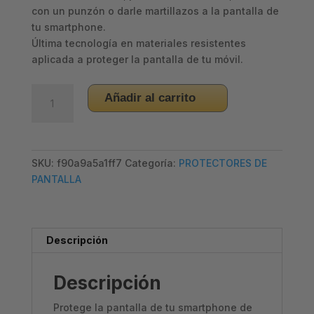
con un punzón o darle martillazos a la pantalla de
tu smartphone.
Última tecnología en materiales resistentes
aplicada a proteger la pantalla de tu móvil.
CRISTAL
Añadir al carrito
TEMPLADO
IPHONE
7/8
PLUSTRANSPARENTE
SKU:
f90a9a5a1ff7
Categoría:
PROTECTORES DE
cantidad
PANTALLA
Descripción
Descripción
Protege la pantalla de tu smartphone de