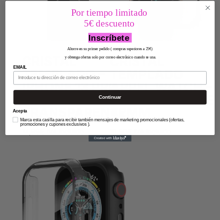
Por tiempo limitado
5€ descuento
Inscríbete
Ahorre en su primer pedido ( compras superiores a 25€)
CRISTAL
CRISTAL
y obtenga ofertas solo por correo electrónico cuando se una.
EMAIL
TEMPLADO –
TEMPLADO
IPHONE 13 PRO
APPEL WATCH –
MAX –
TRANSPARENTE
Continuar
TRANSPARENTE
42MM
Acepta
Marca esta casilla para recibir también mensajes de marketing promocionales (ofertas,
promociones y cupones exclusivos ).
14,99
€
IVA Incluido
10,50
€
IVA Incluido