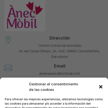
Dirección

Centre Comercial ànecblau
Av. del Canal Olímpic, 24, A46, 08860 Castelldefels,
Barcelona
Email

amenaanec@hotmail.com
Teléfono

Gestionar el consentimiento
660 677 963
de las cookies
Para ofrecer las mejores experiencias, utilizamos tecnologías como
las cookies para almacenar y/o acceder a la información del
dispositivo. El consentimiento de estas tecnologías nos permitirá