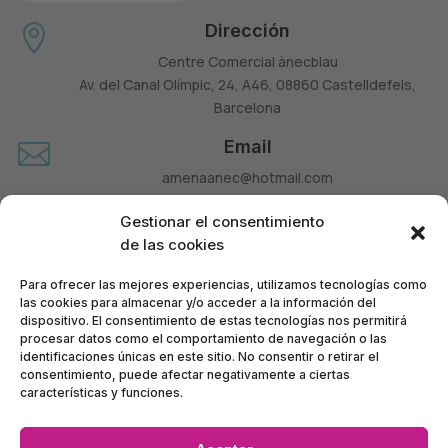
Dirección

Centre Comercial ànecblau
Av. del Canal Olímpic, 24, A46, 08860 Castelldefels,
Barcelona
Email

amenaanec@hotmail.com
Teléfono

Gestionar el consentimiento
660 677 963
de las cookies
Para ofrecer las mejores experiencias, utilizamos tecnologías como
las cookies para almacenar y/o acceder a la información del
dispositivo. El consentimiento de estas tecnologías nos permitirá
procesar datos como el comportamiento de navegación o las
identificaciones únicas en este sitio. No consentir o retirar el
consentimiento, puede afectar negativamente a ciertas
características y funciones.