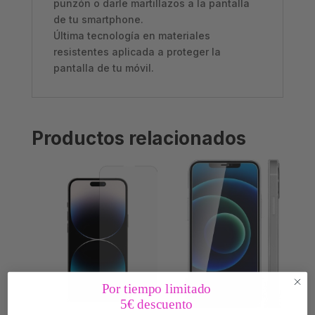
punzón o darle martillazos a la pantalla
de tu smartphone.
Última tecnología en materiales
resistentes aplicada a proteger la
pantalla de tu móvil.
Productos relacionados
Por tiempo limitado
5€ descuento