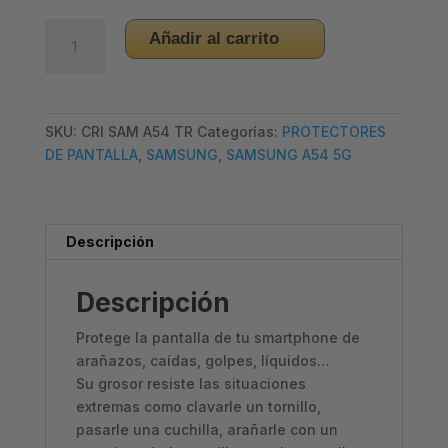
CRISTAL
Añadir al carrito
TEMPLADO
–
SAMSUNG
A54
SKU:
CRI SAM A54 TR
Categorías:
PROTECTORES
5G
DE PANTALLA
,
SAMSUNG
,
SAMSUNG A54 5G
–
TRANSPARENTE
cantidad
Descripción
Descripción
Protege la pantalla de tu smartphone de
arañazos, caídas, golpes, líquidos…
Su grosor resiste las situaciones
extremas como clavarle un tornillo,
pasarle una cuchilla, arañarle con un