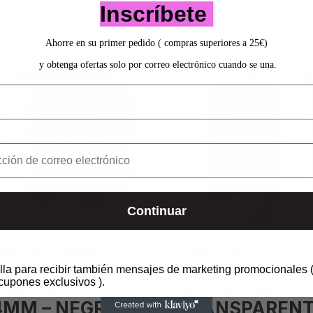
Inscríbete
Ahorre en su primer pedido ( compras superiores a 25€)
y obtenga ofertas solo por correo electrónico cuando se una.
Continuar
UNDA APPEL
CRISTAL
ATCH CRISTAL
TEMPLADO –
lla para recibir también mensajes de marketing promocionales (
cupones exclusivos ).
EMPLADO
IPHONE 15 PL
4MM – NEGRO
TRANSPARENT