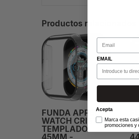
Productos relacionados
Email
EMAIL
Acepta
FUNDA APPEL
F
WATCH CRISTAL
W
Marca esta casi
promociones y 
TEMPLADO
T
45MM -
4