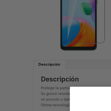
Descripción
Descripción
Protege la pantalla de tu smartphone de
Su grosor resiste las situaciones extrem
un punzón o darle martillazos a la pant
Última tecnología en materiales resisten