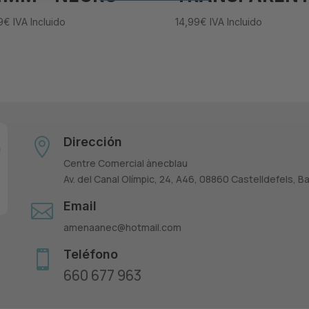
9
€
IVA Incluido
14,99
€
IVA Incluido
Dirección

Centre Comercial ànecblau
Av. del Canal Olímpic, 24, A46, 08860 Castelldefels, B
Email

amenaanec@hotmail.com
Teléfono

660 677 963