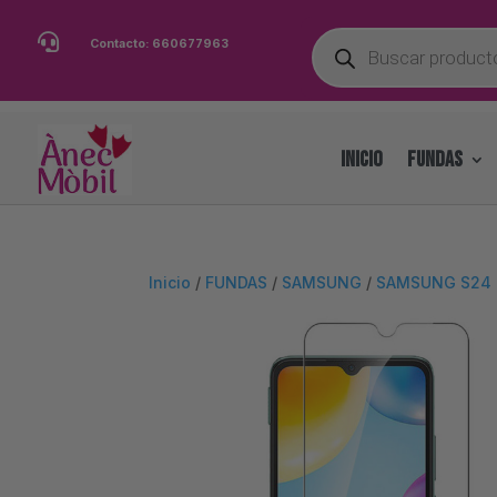
Búsqueda

Contacto:
660677963
de
productos
INICIO
FUNDAS
Inicio
/
FUNDAS
/
SAMSUNG
/
SAMSUNG S24 