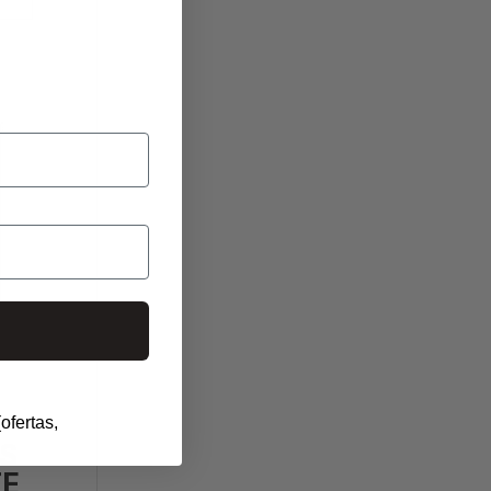
ofertas,
US
E