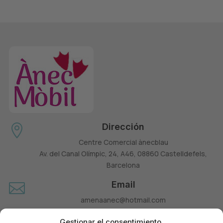
Dirección

Centre Comercial ànecblau
Av. del Canal Olímpic, 24, A46, 08860 Castelldefels,
Barcelona
Email

amenaanec@hotmail.com
Teléfono
Gestionar el consentimiento