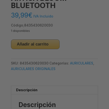
BLUETOOTH
39,99
€
IVA Incluido
Código;8435430620030
1 disponibles
NGS
Añadir al carrito
–
AURICULARES
ARTICA
SKU:
8435430620030
Categorías:
AURICULARES
,
BLOOM
AURICULARES ORIGINALES
BLUETOOTH
cantidad
Descripción
Descripción