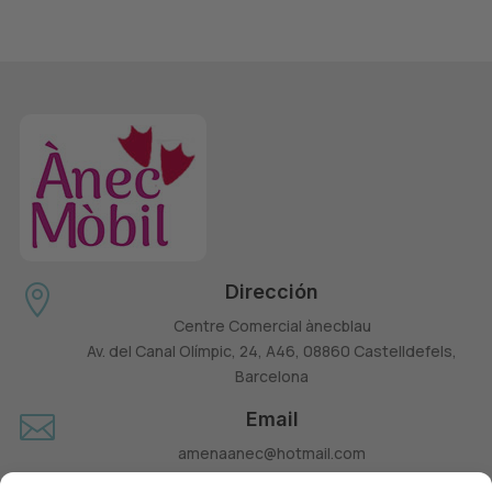
Dirección

Centre Comercial ànecblau
Av. del Canal Olímpic, 24, A46, 08860 Castelldefels,
Barcelona
Email

amenaanec@hotmail.com