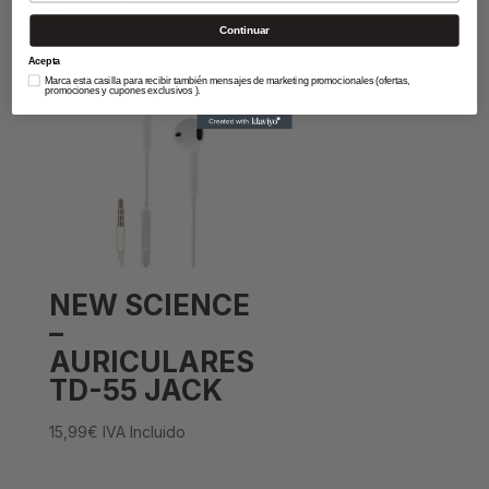
22,90
€
IVA Incluido
Continuar
Acepta
Marca esta casilla para recibir también mensajes de marketing promocionales (ofertas,
promociones y cupones exclusivos ).
NEW SCIENCE
–
AURICULARES
TD-55 JACK
15,99
€
IVA Incluido