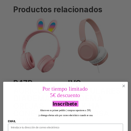
Productos relacionados
P47R –
JVC –
Por tiempo limitado
AURICULARES
AURICULARES
5€ descuento
DIADEMA
DIADEMA
Inscríbete
OREJAS
JACK HA-
CONEJO
S31M ROSA
Ahorre en su primer pedido ( compras superiores a 25€)
y obtenga ofertas solo por correo electrónico cuando se una.
BLUETOOTH
EMAIL
37,99
€
IVA Incluido