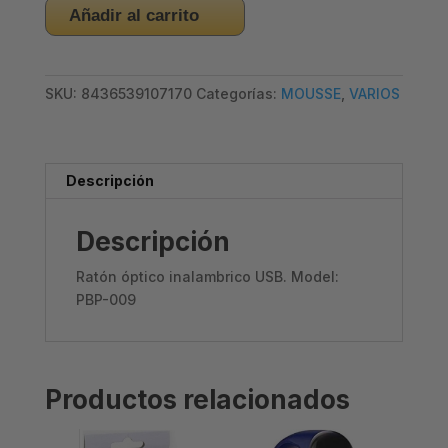
RATÓN
Añadir al carrito
ÓPTICO
PRITECH
–
SKU:
8436539107170
Categorías:
MOUSSE
,
VARIOS
INALAMBRICO
cantidad
Descripción
Descripción
Ratón óptico inalambrico USB. Model:
PBP-009
Productos relacionados