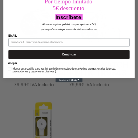
Por tiempo limitado
5€ descuento
Inscríbete
Ahorre en su primer pedido ( compras superiores a 25€)
y obtenga ofertas solo por correo electrónico cuando se una.
EMAIL
Continuar
SMARTWATCH
SMARTWATCH
Acepta
Marca esta casilla para recibir también mensajes de marketing promocionales (ofertas,
– MTK TR9349
– MTK TR9343
promociones y cupones exclusivos ).
79,99
€
IVA Incluido
79,99
€
IVA Incluido