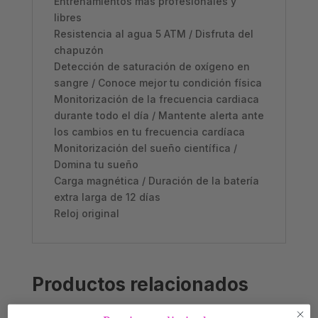
Entrenamientos más profesionales y
libres
Resistencia al agua 5 ATM /
Disfruta del
chapuzón
Detección de saturación de oxígeno en
sangre /
Conoce mejor tu condición física
Monitorización de la frecuencia cardiaca
durante todo el día /
Mantente alerta ante
los cambios en tu frecuencia cardíaca
Monitorización del sueño científica /
Domina tu sueño
Carga magnética /
Duración de la batería
extra larga de 12 días
Reloj original
Productos relacionados