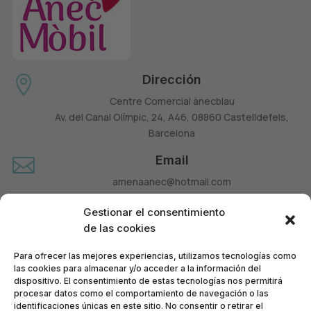
Dirección

Centre Comercial ànecblau
Av. del Canal Olímpic, 24, A46, 08860 Castelldefels,
Barcelona
Email

amenaanec@hotmail.com
Teléfono

Gestionar el consentimiento
660 677 963
de las cookies
Para ofrecer las mejores experiencias, utilizamos tecnologías como
las cookies para almacenar y/o acceder a la información del
dispositivo. El consentimiento de estas tecnologías nos permitirá
procesar datos como el comportamiento de navegación o las
identificaciones únicas en este sitio. No consentir o retirar el