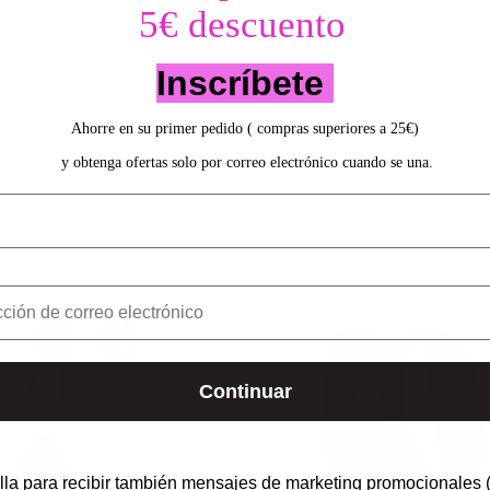
5€ descuento
Inscríbete
talla táctil de 1.45 pulgadas Con Cargador inalámbrico, Soporta
istente de Voz, Impermeable IP68, Bateria 380mAh, Soporta
Ahorre en su primer pedido ( compras superiores a 25€)
y obtenga ofertas solo por correo electrónico cuando se una.
Continuar
lla para recibir también mensajes de marketing promocionales (