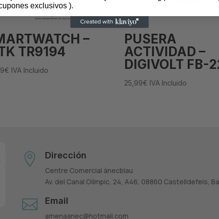
cupones exclusivos ).
MARTWATCH –
PUSERA
TK TR9194
ACTIVIDAD –
DIGIVOLT FB-2
99
€
IVA Incluido
25,99
€
IVA Incluido
Dirección

Centre Comercial ànecblau
Av. del Canal Olímpic, 24, A46, 08860 Castelldefels, B
Email

amenaanec@hotmail.com