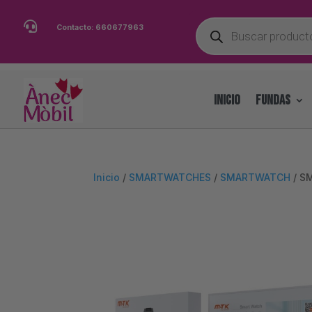
Búsqueda

Contacto:
660677963
de
productos
INICIO
FUNDAS
Inicio
/
SMARTWATCHES
/
SMARTWATCH
/ S