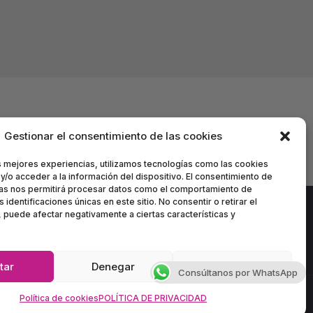
Gestionar el consentimiento de las cookies
s mejores experiencias, utilizamos tecnologías como las cookies
y/o acceder a la información del dispositivo. El consentimiento de
ías nos permitirá procesar datos como el comportamiento de
 identificaciones únicas en este sitio. No consentir o retirar el
 puede afectar negativamente a ciertas características y
itio
•
Política de Cookies
tar
Denegar
Ver preferencias
Consúltanos por WhatsApp
Política de cookies
POLÍTICA DE PRIVACIDAD
ón 1ª