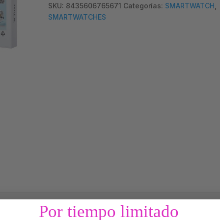
SKU:
8435606765671
Categorías:
SMARTWATCH
,
SMARTWATCHES
Por tiempo limitado