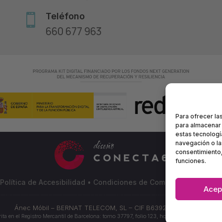
Teléfono

660 677 963
Para ofrecer la
para almacenar 
estas tecnolog
navegación o las
consentimiento,
funciones.
Política de Accesibilidad
•
Condiciones de Compra
•
Mapa del S
Acep
Ánec Móbil – BERNAT TELECOM, SL – CIF B63928972
©
2024
rita en el Registro Mercantil de Barcelona: tomo 37797, folio 123, hoja B 312863, inscripci