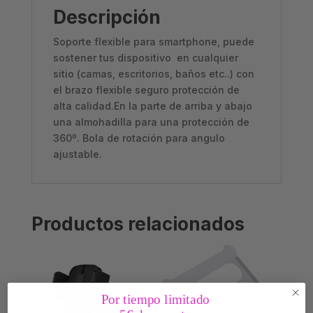
Descripción
Soporte flexible para smartphone, puede
sostener tus dispositivo en cualquier
sitio (camas, escritorios, baños etc..) con
el brazo flexible seguro protección de
alta calidad.En la parte de arriba y abajo
una almohadilla para una protección de
360º. Bola de rotación para angulo
ajustable.
Productos relacionados
Por tiempo limitado