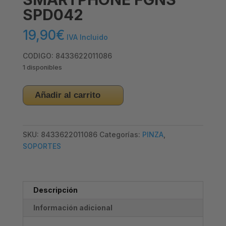
SPD042
19,90
€
IVA Incluido
CODIGO: 8433622011086
1 disponibles
SOPORTE
Añadir al carrito
PINZA
–
UNIVERSAL
SKU:
8433622011086
Categorías:
PINZA
,
SMARTPHONE
SOPORTES
FGNS
SPD042
cantidad
Descripción
Información adicional