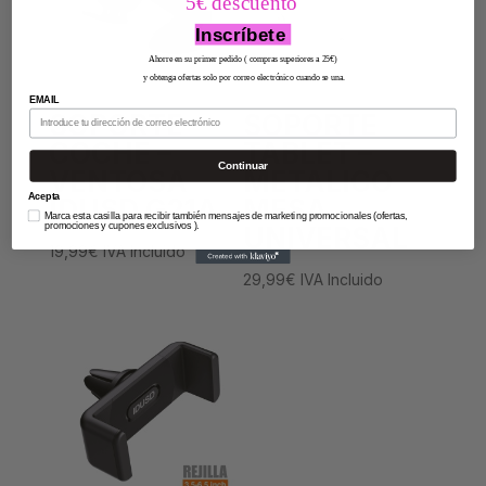
5€ descuento
Inscríbete
Ahorre en su primer pedido ( compras superiores a 25€)
y obtenga ofertas solo por correo electrónico cuando se una.
EMAIL
SOPORTE
SOPORTE
COCHE –
TABLET –
Continuar
VENTOSA
METALICO
Acepta
IDUSD G21A
MESA
Marca esta casilla para recibir también mensajes de marketing promocionales (ofertas,
promociones y cupones exclusivos ).
UNIVERSAL
19,99
€
IVA Incluido
29,99
€
IVA Incluido