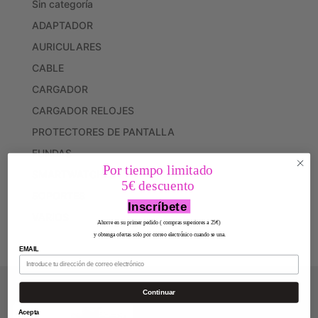
Sin categoría
ADAPTADOR
AURICULARES
CABLE
CARGADOR
CARGADOR RELOJES
PROTECTORES DE PANTALLA
FUNDAS
Por tiempo limitado
SMARTWATCHES
5€ descuento
SOPORTES
Inscríbete
VARIOS
Ahorre en su primer pedido ( compras superiores a 25€)
y obtenga ofertas solo por correo electrónico cuando se una.
EMAIL
Continuar
Acepta