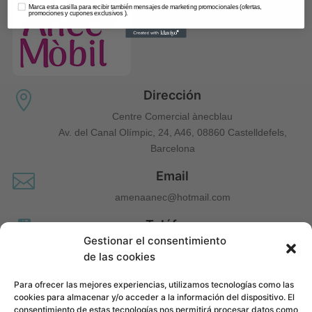
Marca esta casilla para recibir también mensajes de marketing promocionales (ofertas,
promociones y cupones exclusivos ).
Dirección

Centre Comercial ànecblau
Av. del Canal Olímpic, 24, A46, 08860 Castelldefels,
Barcelona
Email

amenaanec@hotmail.com
Teléfono

Gestionar el consentimiento
660 677 963
de las cookies
Para ofrecer las mejores experiencias, utilizamos tecnologías como las
cookies para almacenar y/o acceder a la información del dispositivo. El
consentimiento de estas tecnologías nos permitirá procesar datos como