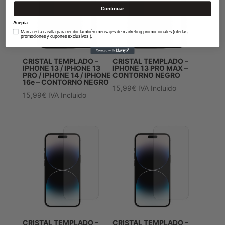
Continuar
Acepta
Marca esta casilla para recibir también mensajes de marketing promocionales (ofertas,
promociones y cupones exclusivos ).
CRISTAL TEMPLADO –
CRISTAL TEMPLADO –
IPHONE 13 / IPHONE 13
IPHONE 13 PRO MAX –
PRO / IPHONE 14 / IPHONE
CONTORNO NEGRO
16e – CONTORNO NEGRO
15,99
€
IVA Incluido
15,99
€
IVA Incluido
CRISTAL TEMPLADO –
CRISTAL TEMPLADO –