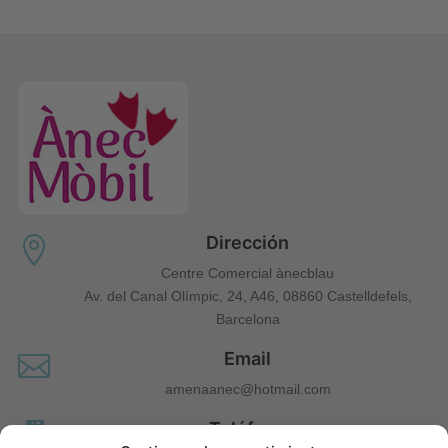
Dirección

Centre Comercial ànecblau
Av. del Canal Olímpic, 24, A46, 08860 Castelldefels,
Barcelona
Email

amenaanec@hotmail.com
Teléfono
