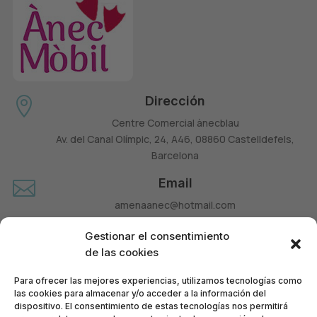
Dirección

Centre Comercial ànecblau
Av. del Canal Olímpic, 24, A46, 08860 Castelldefels,
Barcelona
Email

amenaanec@hotmail.com
Teléfono

Gestionar el consentimiento
660 677 963
de las cookies
Para ofrecer las mejores experiencias, utilizamos tecnologías como
las cookies para almacenar y/o acceder a la información del
dispositivo. El consentimiento de estas tecnologías nos permitirá