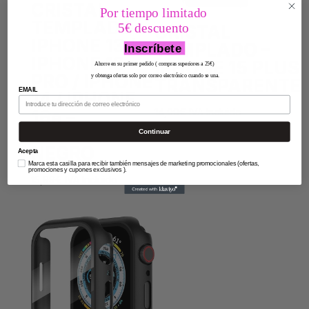
CRISTAL
Por tiempo limitado
TEMPLADO –
5€ descuento
CRISTAL
IPHONE 13 /
TEMPLADO –
Inscríbete
IPHONE 13
IPHONE 15 PLUS
Ahorre en su primer pedido ( compras superiores a 25€)
PRO / IPHONE
y obtenga ofertas solo por correo electrónico cuando se una.
TRANSPARENTE
EMAIL
14 / IPHONE
14,99
€
IVA Incluido
16e –
CONTORNO
Continuar
NEGRO
Acepta
Marca esta casilla para recibir también mensajes de marketing promocionales (ofertas,
promociones y cupones exclusivos ).
15,99
€
IVA Incluido