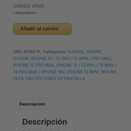
CODIGO: 01140
1 disponibles
CRISTAL
Añadir al carrito
TEMPLADO
CAMARA
INDIVIDUAL
SKU:
01140 PL
Categorías:
FUNDAS
,
IPHONE
,
IPHONE
IPHONE
,
IPHONE 12 / 12 PRO / 12 MINI / PRO MAX
,
12
IPHONE 12 PRO MAX
,
IPHONE 13 / 13 PRO / 13 MINI /
PRO
13 PRO MAX / IPHONE 16e
,
IPHONE 13 MINI
,
IPHONE
MAX
13/14
,
PROTECTORES DE PANTALLA
/
IPHONE
13
/
Descripción
13
MINI
Descripción
–
PLATA